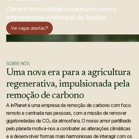
Clima e comunidade duradouros com o
Intemperismo Acelerado de Rochas
Ver vagas abertas
SOBRE NÓS
Uma
nova
era
para
a
agricultura
regenerativa,
impulsionada
pela
remoção
de
carbono
A InPlanet é uma empresa de remoção de carbono com foco
remoto e centrada nas pessoas, com a missão de remover
gigatoneladas de CO₂ da atmosfera. O nosso amor partilhado
pelo planeta motiva-nos a combater as alterações climáticas
e a desenvolver formas mais harmoniosas de interagir com os