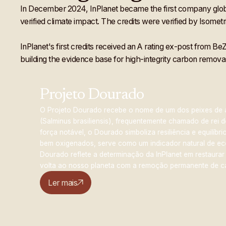
cítr
In December 2024, InPlanet became the first company global
grã
verified climate impact. The credits were verified by Isometri
caf
InPlanet's first credits received an A rating ex-post from Be
pas
building the evidence base for high-integrity carbon removal
can
cítr
Projeto Dourado
grã
 Projeto Dourado recebe o nome de um dos peixes de água doce mais
alminus brasiliensis), frequentemente chamado de rei dos rios. Conhe
caf
rça notável, o Dourado simboliza resiliência e equilíbrio na natureza
em oxigenados, serve como um indicador natural de ecossistemas sau
pas
urado reflete a determinação da InPlanet em restaurar ecossistemas, 
can
olta ao nosso planeta com a remoção permanente de carbono.
cítr
Ler mais
grã
caf