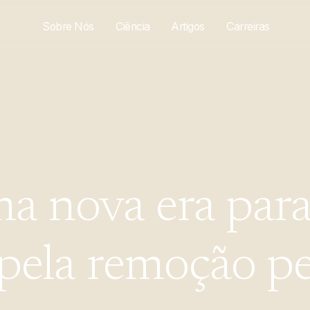
Sobre Nós
Ciência
Artigos
Carreiras
ma
nova
era
par
pela
remoção
p
a-de-açúcar
icos