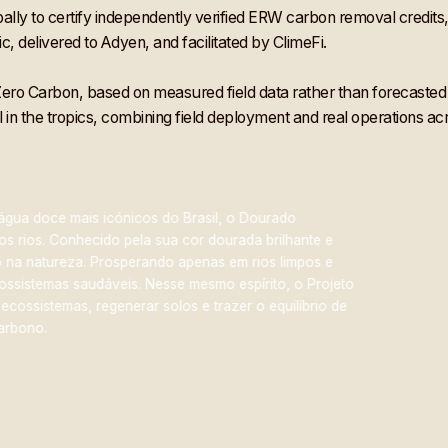
icos
ly to certify independently verified ERW carbon removal credits,
os
c, delivered to Adyen, and facilitated by ClimeFi.
é
Zero Carbon, based on measured field data rather than forecasted ac
tagens
 in the tropics, combining field deployment and real operations ac
a-de-açúcar
icos
Projec
os
 icónicos do Brasil, o Dourado
A Serra da M
cido pela sua cor dourada brilhante e
patrimônio cu
é
. Prosperando apenas em rios limpos e
Aprimorado, 
dáveis. Nesse mesmo espírito, o Projeto
tagens
Ler mais
regenerar solos e trazer o equilíbrio de
a-de-açúcar
icos
os
é