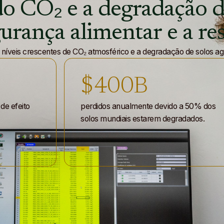
do
CO₂
e
a
degradação
d
a-de-açúcar
gurança
alimentar
e
a
res
icos
os
íveis crescentes de CO₂ atmosférico e a degradação de solos agríc
é
$
400
B
tagens
a-de-açúcar
de efeito
perdidos anualmente devido a 50% dos
solos mundiais estarem degradados.
icos
os
é
tagens
a-de-açúcar
icos