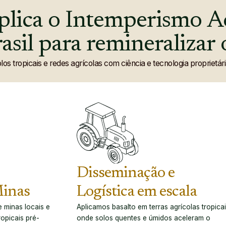
tagens
plica
o
Intemperismo
A
a-de-açúcar
icos
asil
para
remineralizar
os
los tropicais e redes agrícolas com ciência e tecnologia proprietá
é
tagens
a-de-açúcar
icos
os
é
Disseminação e
tagens
Minas
Logística em escala
a-de-açúcar
 minas locais e
Aplicamos basalto em terras agrícolas tropicai
opicais pré-
onde solos quentes e úmidos aceleram o
icos