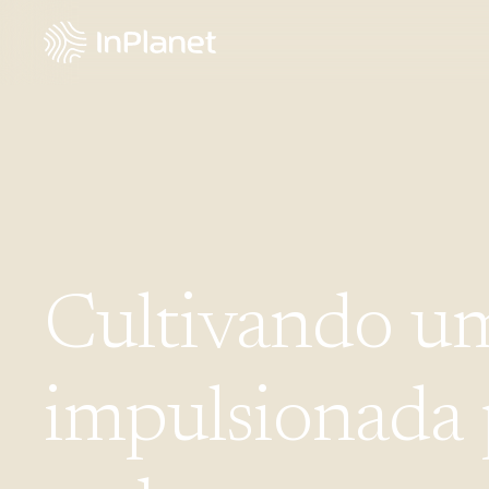
Cultivando
u
impulsionada
can
cítr