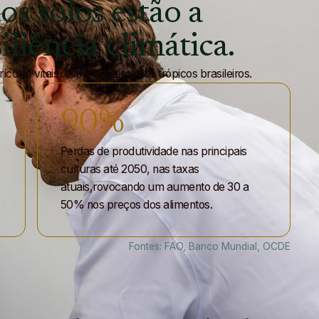
os
solos
estão
a
iliência
climática.
olas vitais, especialmente nos trópicos brasileiros.
90
%
Perdas de produtividade nas principais
culturas até 2050, nas taxas
atuais,rovocando um aumento de 30 a
50% nos preços dos alimentos.
Fontes: FAO, Banco Mundial, OCDE