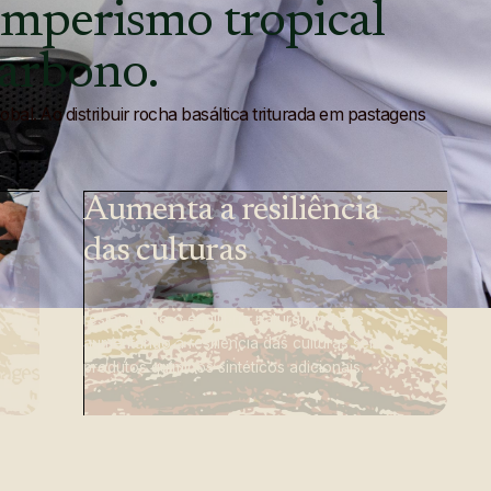
emperismo
tropical
arbono.
al. Ao distribuir rocha basáltica triturada em pastagens
Aumenta a resiliência
das culturas
restaurando o equilíbrio natural do pH e
aumentando a resiliência das culturas sem
produtos químicos sintéticos adicionais.