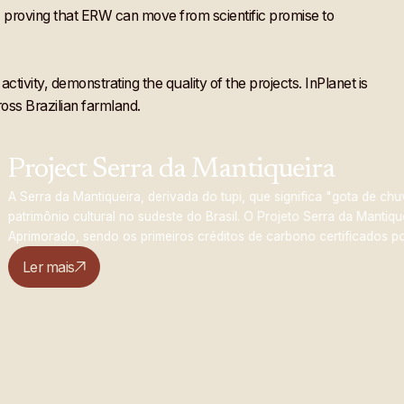
 proving that ERW can move from scientific promise to
tivity, demonstrating the quality of the projects. InPlanet is
ross Brazilian farmland.
t Serra da Mantiqueira
antiqueira, derivada do tupi, que significa "gota de chuva", simboliza
ltural no sudeste do Brasil. O Projeto Serra da Mantiqueira é uma inic
sendo os primeiros créditos de carbono certificados por terceiros pel