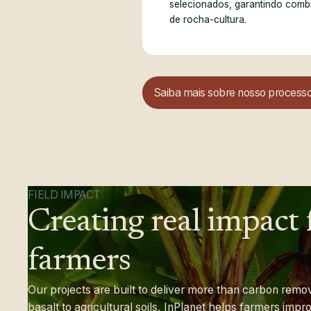
selecionados, garantindo comb
grã
de rocha-cultura.
caf
pas
can
Saiba mais sobre nosso process
cítr
grã
caf
pas
FIELD IMPACT
Creating
real
impact
can
cítr
farmers
grã
Our projects are built to deliver more than carbon remov
caf
basalt to agricultural soils, InPlanet helps farmers impr