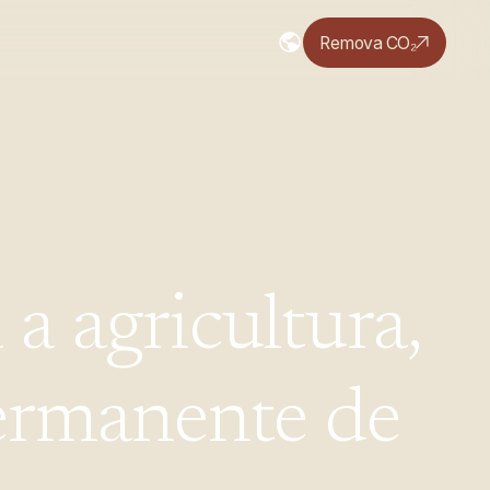
Remova CO₂
a
a
agricultura,
ermanente
de