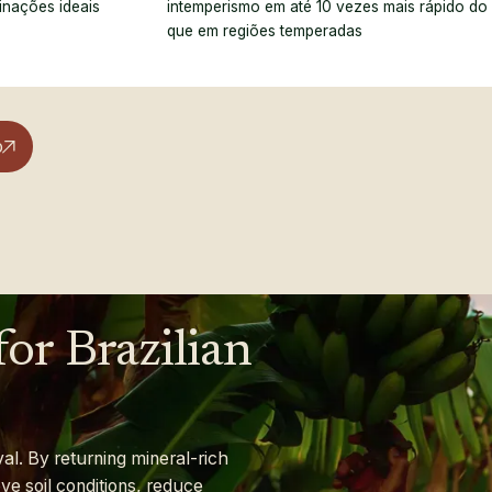
inações ideais
intemperismo em até 10 vezes mais rápido do
os
que em regiões temperadas
é
tagens
a-de-açúcar
o
icos
os
é
tagens
for
Brazilian
a-de-açúcar
icos
os
al. By returning mineral-rich
é
ove soil conditions, reduce