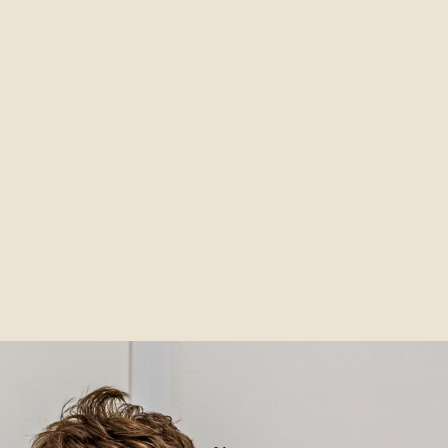
erismo Aprimorado de Rochas, proporcionando
rasil.