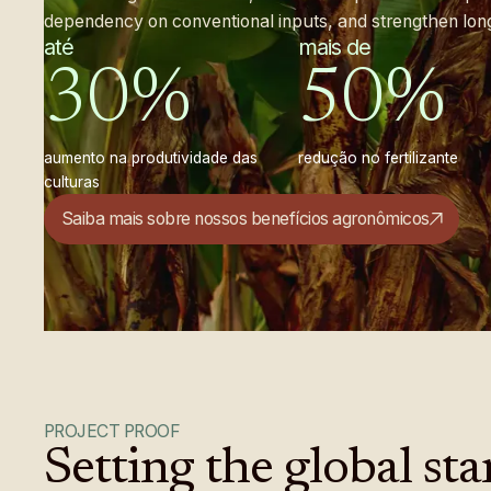
pas
dependency on conventional inputs, and strengthen long-
até
mais de
can
30
%
50
%
cítr
grã
aumento na produtividade das
redução no fertilizante
caf
culturas
pas
Saiba mais sobre nossos benefícios agronômicos
can
cítr
grã
caf
pas
PROJECT PROOF
can
Setting
the
global
st