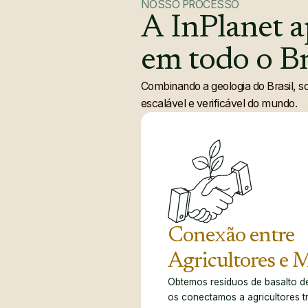
pas
NOSSO PROCESSO
A
InPlanet
a
can
cítr
em
todo
o
Br
grã
Combinando a geologia do Brasil, so
caf
escalável e verificável do mundo.
pas
can
cítr
grã
caf
Conexão entre
pas
Agricultores e 
can
Obtemos resíduos de basalto de
os conectamos a agricultores tr
cítr