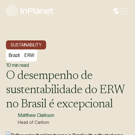
SUSTAINABILITY
Brazil
ERW
10
min read
O
desempenho
de
sustentabilidade
do
ERW
no
Brasil
é
excepcional
Matthew Clarkson
Head of Carbon