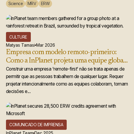
Science
MRV
ERW
CULTURE
Matyas Tamasi
Mar 2026
Empresa com modelo remoto-primeiro:
Como a InPlanet projeta uma equipe global
que realmente funciona
Construir uma empresa 'remote-first' não se trata apenas de
permitir que as pessoas trabalhem de qualquer lugar. Requer
projetar intencionalmente como as equipes colaboram, tomam
decisões e...
COMUNICADO DE IMPRENSA
InPlanet Team
Dec 2025