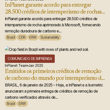
InPlanet garante acordo para entregar
28.500 créditos de intemperismo de rochas
acelerado à Microsoft
InPlanet garante acordo para entregar 28.500 créditos de
intemperismo de rocha aprimorado à Microsoft, fornecendo
remoção duradoura de carbono e...
Brazil
CDR
ERW
Sustainability
COMUNICADO DE IMPRENSA
InPlanet Team
Jan 2025
Emitidos os primeiros créditos de remoção
de carbono do mundo por intemperismo de
rochas aprimorado
BRASIL, 6 de janeiro de 2025 – Hoje, a InPlanet e a Isometric
anunciaram a primeira entrega de créditos de remoção de
carbono verificados através de...
Brazil
ERW