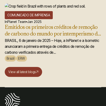
COMUNICADO DE IMPRENSA
InPlanet Team
Jan 2025
Emitidos os primeiros créditos de remoção
de carbono do mundo por intemperismo de
rochas aprimorado
BRASIL, 6 de janeiro de 2025 – Hoje, a InPlanet e a Isometric
anunciaram a primeira entrega de créditos de remoção de
carbono verificados através de...
Brazil
ERW
View all latest blogs