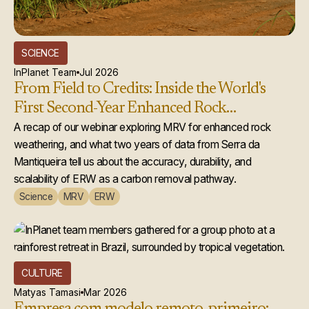
SCIENCE
InPlanet Team
Jul 2026
From Field to Credits: Inside the World's
First Second-Year Enhanced Rock
Weathering Credit Issuance
A recap of our webinar exploring MRV for enhanced rock
weathering, and what two years of data from Serra da
Mantiqueira tell us about the accuracy, durability, and
scalability of ERW as a carbon removal pathway.
Science
MRV
ERW
CULTURE
Matyas Tamasi
Mar 2026