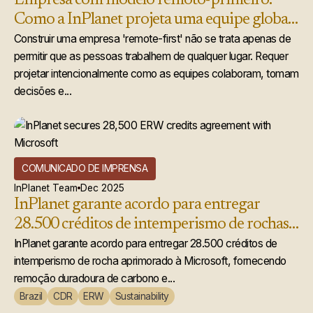
Empresa com modelo remoto-primeiro:
Como a InPlanet projeta uma equipe global
que realmente funciona
Construir uma empresa 'remote-first' não se trata apenas de
permitir que as pessoas trabalhem de qualquer lugar. Requer
projetar intencionalmente como as equipes colaboram, tomam
decisões e...
COMUNICADO DE IMPRENSA
InPlanet Team
Dec 2025
InPlanet garante acordo para entregar
28.500 créditos de intemperismo de rochas
acelerado à Microsoft
InPlanet garante acordo para entregar 28.500 créditos de
intemperismo de rocha aprimorado à Microsoft, fornecendo
remoção duradoura de carbono e...
Brazil
CDR
ERW
Sustainability