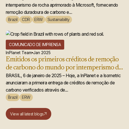
intemperismo de rocha aprimorado à Microsoft, fornecendo
remoção duradoura de carbono e...
Brazil
CDR
ERW
Sustainability
COMUNICADO DE IMPRENSA
InPlanet Team
Jan 2025
Emitidos os primeiros créditos de remoção
de carbono do mundo por intemperismo de
rochas aprimorado
BRASIL, 6 de janeiro de 2025 – Hoje, a InPlanet e a Isometric
anunciaram a primeira entrega de créditos de remoção de
carbono verificados através de...
Brazil
ERW
View all latest blogs