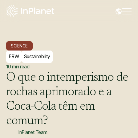
SCIENCE
ERW
Sustainability
10
min read
O
que
o
intemperismo
de
rochas
aprimorado
e
a
Coca-Cola
têm
em
comum?
InPlanet Team