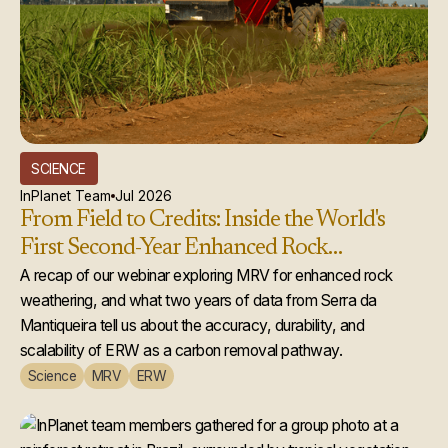
SCIENCE
InPlanet Team
Jul 2026
From Field to Credits: Inside the World's
First Second-Year Enhanced Rock
Weathering Credit Issuance
A recap of our webinar exploring MRV for enhanced rock
weathering, and what two years of data from Serra da
Mantiqueira tell us about the accuracy, durability, and
scalability of ERW as a carbon removal pathway.
Science
MRV
ERW