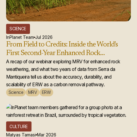
SCIENCE
InPlanet Team
Jul 2026
From Field to Credits: Inside the World's
First Second-Year Enhanced Rock
Weathering Credit Issuance
A recap of our webinar exploring MRV for enhanced rock
weathering, and what two years of data from Serra da
Mantiqueira tell us about the accuracy, durability, and
scalability of ERW as a carbon removal pathway.
Science
MRV
ERW
CULTURE
Matyas Tamasi
Mar 2026