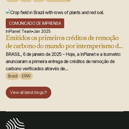
COMUNICADO DE IMPRENSA
InPlanet Team
Jan 2025
Emitidos os primeiros créditos de remoção
de carbono do mundo por intemperismo de
rochas aprimorado
BRASIL, 6 de janeiro de 2025 – Hoje, a InPlanet e a Isometric
anunciaram a primeira entrega de créditos de remoção de
carbono verificados através de...
Brazil
ERW
View all latest blogs