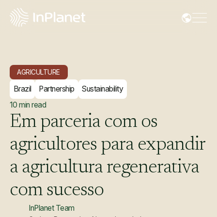
AGRICULTURE
Brazil
Partnership
Sustainability
10
min read
Em
parceria
com
os
agricultores
para
expandir
a
agricultura
regenerativa
com
sucesso
InPlanet Team