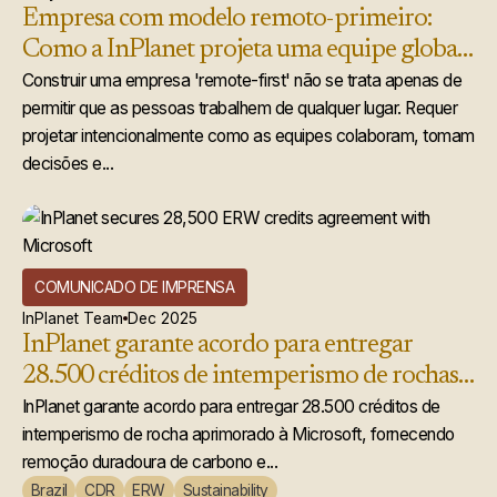
Empresa com modelo remoto-primeiro:
Como a InPlanet projeta uma equipe global
que realmente funciona
Construir uma empresa 'remote-first' não se trata apenas de
permitir que as pessoas trabalhem de qualquer lugar. Requer
projetar intencionalmente como as equipes colaboram, tomam
decisões e...
COMUNICADO DE IMPRENSA
InPlanet Team
Dec 2025
InPlanet garante acordo para entregar
28.500 créditos de intemperismo de rochas
acelerado à Microsoft
InPlanet garante acordo para entregar 28.500 créditos de
intemperismo de rocha aprimorado à Microsoft, fornecendo
remoção duradoura de carbono e...
Brazil
CDR
ERW
Sustainability