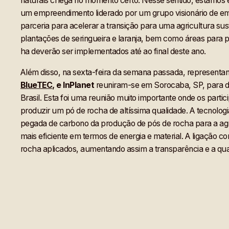
naturais chega no momento certo. Nesse sentido, estamos e
um empreendimento liderado por um grupo visionário de em
parceria para acelerar a transição para uma agricultura sus
plantações de seringueira e laranja, bem como áreas para
ha deverão ser implementados até ao final deste ano.
Além disso, na sexta-feira da semana passada, representa
BlueTEC,
e InPlanet
reuniram-se em Sorocaba, SP, para dis
Brasil. Esta foi uma reunião muito importante onde os part
produzir um pó de rocha de altíssima qualidade. A tecnologi
pegada de carbono da produção de pós de rocha para a agr
mais eficiente em termos de energia e material. A ligação 
rocha aplicados, aumentando assim a transparência e a qua