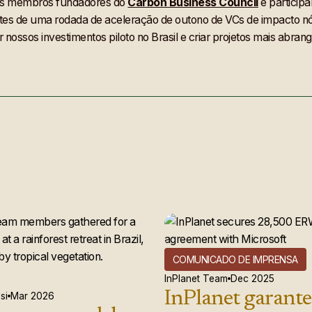
os membros fundadores do
Carbon Business Council
e particip
tes de uma rodada de aceleração de outono de VCs de impacto nór
r nossos investimentos piloto no Brasil e criar projetos mais ab
COMUNICADO DE IMPRENSA
InPlanet Team
Dec 2025
InPlanet garante
si
Mar 2026