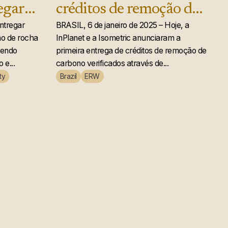
egar
créditos de remoção de
de
ntregar
carbono do mundo por
BRASIL, 6 de janeiro de 2025 – Hoje, a
mo de rocha
InPlanet e a Isometric anunciaram a
intemperismo de
cendo
primeira entrega de créditos de remoção de
 à
rochas aprimorado
 e...
carbono verificados através de...
ty
Brazil
ERW