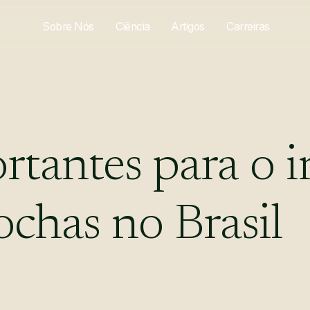
Sobre Nós
Ciência
Artigos
Carreiras
rtantes
para
o
i
ochas
no
Brasil