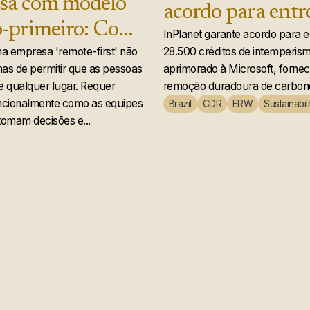
sa com modelo
acordo para entr
-primeiro: Como
28.500 créditos 
InPlanet garante acordo para e
anet projeta uma
a empresa 'remote-first' não
28.500 créditos de intemperis
intemperismo de
nas de permitir que as pessoas
aprimorado à Microsoft, forne
 global que
rochas acelerado
e qualquer lugar. Requer
remoção duradoura de carbono
nte funciona
encionalmente como as equipes
Brazil
CDR
ERW
Sustainabili
Microsoft
tomam decisões e...