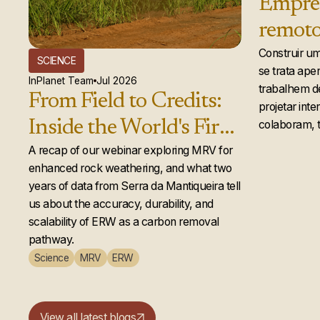
Empre
remoto
a InPl
Construir um
SCIENCE
se trata ape
equipe
InPlanet Team
Jul 2026
trabalhem d
From Field to Credits:
realme
projetar int
Inside the World's First
colaboram, 
Second-Year Enhanced
A recap of our webinar exploring MRV for
enhanced rock weathering, and what two
Rock Weathering
years of data from Serra da Mantiqueira tell
Credit Issuance
us about the accuracy, durability, and
scalability of ERW as a carbon removal
pathway.
Science
MRV
ERW
View all latest blogs