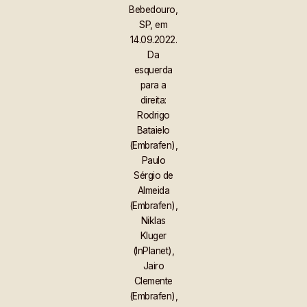
Bebedouro,
SP, em
14.09.2022.
Da
esquerda
para a
direita:
Rodrigo
Bataielo
(Embrafen),
Paulo
Sérgio de
Almeida
(Embrafen),
Niklas
Kluger
(InPlanet),
Jairo
Clemente
(Embrafen),