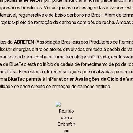
specialmente felizes por poder anunciar a nossa parceria com a 
presários brasileiros. Vimos que as nossas agendas e valores e
tentável, regenerativa e de baixo carbono no Brasil. Além de termo
 projetos-piloto de remoção de carbono com pós de rocha. Ambas 
ntes da
ABREFEN
(Associação Brasileira dos Produtores de Reminer
cutir sinergias entre os atores envolvidos em toda a cadeia de v
icipantes puderam conhecer uma tecnologia sofisticada, exclusivam
a da BlueTec está no início da cadeia de fornecimento de pó de roc
icultura. Eles estão a oferecer soluções personalizadas para mi
com a BlueTec permite à InPlanet
criar Avaliações de Ciclo de Vi
lidade de cada crédito de remoção de carbono emitido.
Reunião
com a
Embrafen
em