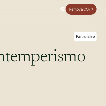
Remova CO₂
Partnership
ntemperismo