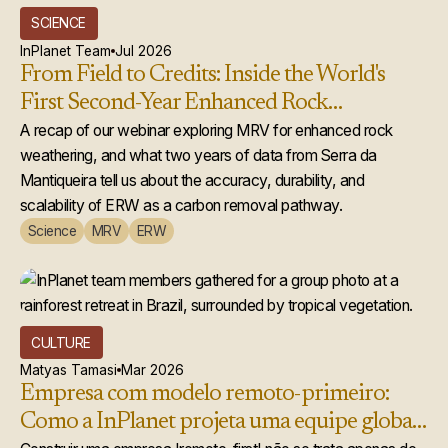
SCIENCE
InPlanet Team
Jul 2026
From Field to Credits: Inside the World's
First Second-Year Enhanced Rock
Weathering Credit Issuance
A recap of our webinar exploring MRV for enhanced rock
weathering, and what two years of data from Serra da
Mantiqueira tell us about the accuracy, durability, and
scalability of ERW as a carbon removal pathway.
Science
MRV
ERW
CULTURE
Matyas Tamasi
Mar 2026
Empresa com modelo remoto-primeiro:
Como a InPlanet projeta uma equipe global