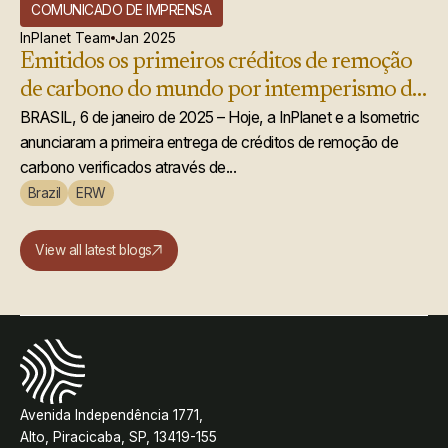
COMUNICADO DE IMPRENSA
InPlanet Team
Jan 2025
Emitidos os primeiros créditos de remoção
de carbono do mundo por intemperismo de
rochas aprimorado
BRASIL, 6 de janeiro de 2025 – Hoje, a InPlanet e a Isometric
anunciaram a primeira entrega de créditos de remoção de
carbono verificados através de...
Brazil
ERW
View all latest blogs
Avenida Independência 1771,
Alto, Piracicaba, SP, 13419-155