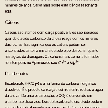
milhares de anos. Saiba mais sobre esta ciência fascinante
aqui
.
Cátions
Cátions são átomos com carga positiva. Eles são liberados
quando o ácido carbônico da chuva reage com os minerais
das rochas. Isso significa que os cátions podem ser
encontrados tanto na mistura de solo e pó de rocha, quanto
nas águas de drenagem. Os cátions mais comuns formados
2
+
2
+
no Intemperismo Aprimorado são
Ca
e
Mg
.
Bicarbonatos
Bicarbonato (HCO
-) é uma forma de carbono inorgânico
3
dissolvido. É o produto da reação química entre rochas e água
da chuva. Durante esta reação, o CO
é convertido em
2
bicarbonato dissolvido. Iões de bicarbonato dissolvido podem
ser medidos diretamente em amostras de água de drenagem