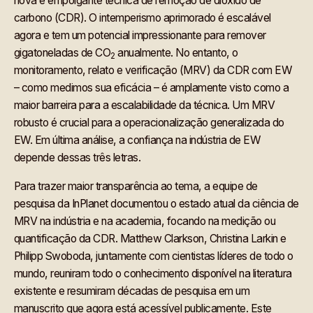
nova e empolgante técnica de remoção de dióxido de
carbono (CDR). O intemperismo aprimorado é escalável
agora e tem um potencial impressionante para remover
gigatoneladas de CO
anualmente. No entanto, o
2
monitoramento, relato e verificação (MRV) da CDR com EW
– como medimos sua eficácia – é amplamente visto como a
maior barreira para a escalabilidade da técnica. Um MRV
robusto é crucial para a operacionalização generalizada do
EW. Em última análise, a confiança na indústria de EW
depende dessas três letras.
Para trazer maior transparência ao tema, a equipe de
pesquisa da InPlanet documentou o estado atual da ciência de
MRV na indústria e na academia, focando na medição ou
quantificação da CDR. Matthew Clarkson, Christina Larkin e
Philipp Swoboda, juntamente com cientistas líderes de todo o
mundo, reuniram todo o conhecimento disponível na literatura
existente e resumiram décadas de pesquisa em um
manuscrito que agora está
acessível publicamente
. Este