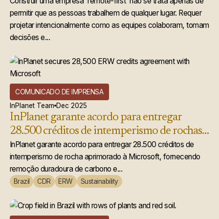
que realmente funciona
Construir uma empresa 'remote-first' não se trata apenas de
permitir que as pessoas trabalhem de qualquer lugar. Requer
projetar intencionalmente como as equipes colaboram, tomam
decisões e...
COMUNICADO DE IMPRENSA
InPlanet Team
Dec 2025
InPlanet garante acordo para entregar
28.500 créditos de intemperismo de rochas
acelerado à Microsoft
InPlanet garante acordo para entregar 28.500 créditos de
intemperismo de rocha aprimorado à Microsoft, fornecendo
remoção duradoura de carbono e...
Brazil
CDR
ERW
Sustainability