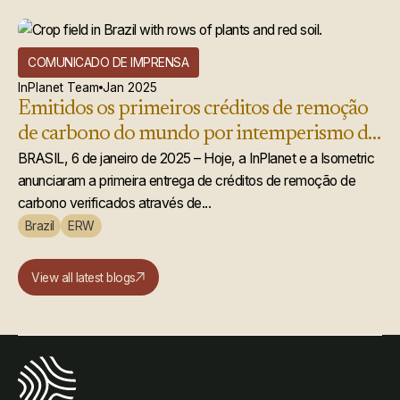
COMUNICADO DE IMPRENSA
InPlanet Team
Jan 2025
Emitidos os primeiros créditos de remoção
de carbono do mundo por intemperismo de
rochas aprimorado
BRASIL, 6 de janeiro de 2025 – Hoje, a InPlanet e a Isometric
anunciaram a primeira entrega de créditos de remoção de
carbono verificados através de...
Brazil
ERW
View all latest blogs