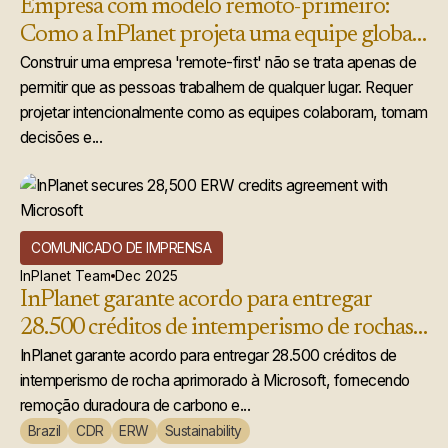
Empresa com modelo remoto-primeiro:
Como a InPlanet projeta uma equipe global
que realmente funciona
Construir uma empresa 'remote-first' não se trata apenas de
permitir que as pessoas trabalhem de qualquer lugar. Requer
projetar intencionalmente como as equipes colaboram, tomam
decisões e...
COMUNICADO DE IMPRENSA
InPlanet Team
Dec 2025
InPlanet garante acordo para entregar
28.500 créditos de intemperismo de rochas
acelerado à Microsoft
InPlanet garante acordo para entregar 28.500 créditos de
intemperismo de rocha aprimorado à Microsoft, fornecendo
remoção duradoura de carbono e...
Brazil
CDR
ERW
Sustainability