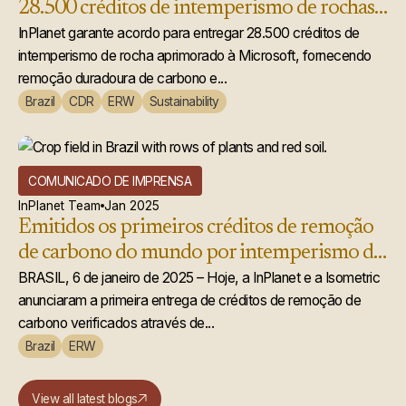
28.500 créditos de intemperismo de rochas
acelerado à Microsoft
InPlanet garante acordo para entregar 28.500 créditos de
intemperismo de rocha aprimorado à Microsoft, fornecendo
remoção duradoura de carbono e...
Brazil
CDR
ERW
Sustainability
COMUNICADO DE IMPRENSA
InPlanet Team
Jan 2025
Emitidos os primeiros créditos de remoção
de carbono do mundo por intemperismo de
rochas aprimorado
BRASIL, 6 de janeiro de 2025 – Hoje, a InPlanet e a Isometric
anunciaram a primeira entrega de créditos de remoção de
carbono verificados através de...
Brazil
ERW
View all latest blogs