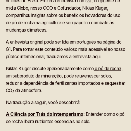
notícias do Brasil. Em uma entrevista com
G1
, do gigante da
mídia Globo, nosso COO e Cofundador, Niklas Kluger,
compartilhou insights sobre os benefícios inovadores do uso
de pó de rocha na agricultura e seu papel no combate às
mudanças climáticas.
A entrevista original pode ser lida em português na página do
G1. Para tornar este conteúdo valioso mais acessível ao nosso
público internacional, traduzimos a entrevista aqui.
Niklas Kluger discute apaixonadamente como
o pó de rocha,
um subproduto da mineração,
pode rejuvenescer solos,
reduzir a dependência de fertilizantes importados e sequestrar
CO
da atmosfera.
2
Na tradução a seguir, você descobrirá:
A Ciência por Trás do Intemperismo
:
Entender como o pó
de rocha libera nutrientes essenciais no solo.