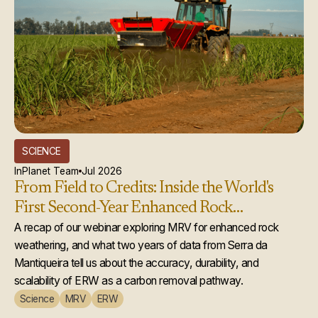
SCIENCE
InPlanet Team
Jul 2026
From Field to Credits: Inside the World's
First Second-Year Enhanced Rock
Weathering Credit Issuance
A recap of our webinar exploring MRV for enhanced rock
weathering, and what two years of data from Serra da
Mantiqueira tell us about the accuracy, durability, and
scalability of ERW as a carbon removal pathway.
Science
MRV
ERW