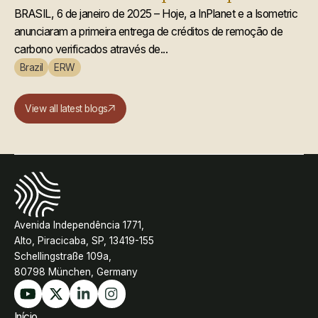
rochas aprimorado
BRASIL, 6 de janeiro de 2025 – Hoje, a InPlanet e a Isometric
anunciaram a primeira entrega de créditos de remoção de
carbono verificados através de...
Brazil
ERW
View all latest blogs
Avenida Independência 1771,
Alto, Piracicaba, SP, 13419-155
Schellingstraße 109a,
80798 München, Germany
Início