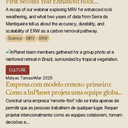
First Second-Year Enhanced Rock
Weathering Credit Issuance
A recap of our webinar exploring MRV for enhanced rock
weathering, and what two years of data from Serra da
Mantiqueira tell us about the accuracy, durability, and
scalability of ERW as a carbon removal pathway.
Science
MRV
ERW
CULTURE
Matyas Tamasi
Mar 2026
Empresa com modelo remoto-primeiro:
Como a InPlanet projeta uma equipe global
que realmente funciona
Construir uma empresa 'remote-first' não se trata apenas de
permitir que as pessoas trabalhem de qualquer lugar. Requer
projetar intencionalmente como as equipes colaboram, tomam
decisões e...