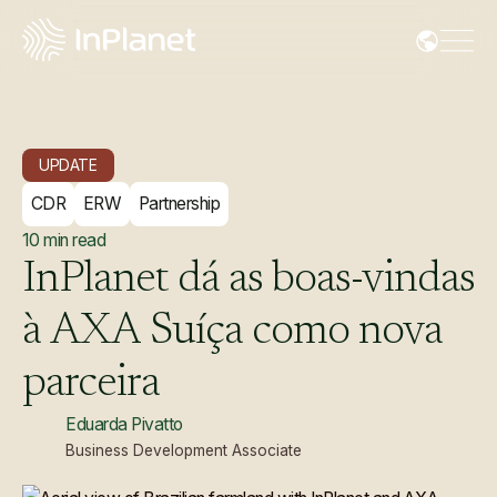
UPDATE
CDR
ERW
Partnership
10
min read
InPlanet
dá
as
boas-vindas
à
AXA
Suíça
como
nova
parceira
Eduarda Pivatto
Business Development Associate