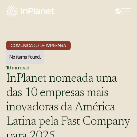
COMUNICADO DE IMPRENSA
No items found.
10
min read
InPlanet
nomeada
uma
das
10
empresas
mais
inovadoras
da
América
Latina
pela
Fast
Company
para
2025