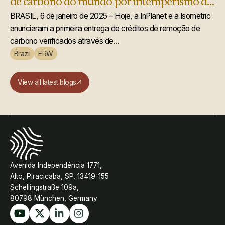
de carbono do mundo por intemperismo de
rochas aprimorado
BRASIL, 6 de janeiro de 2025 – Hoje, a InPlanet e a Isometric
anunciaram a primeira entrega de créditos de remoção de
carbono verificados através de...
Brazil
ERW
View all latest blogs
Avenida Independência 1771,
Alto, Piracicaba, SP, 13419-155
Schellingstraße 109a,
80798 München, Germany