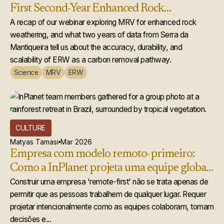
First Second-Year Enhanced Rock
Weathering Credit Issuance
A recap of our webinar exploring MRV for enhanced rock
weathering, and what two years of data from Serra da
Mantiqueira tell us about the accuracy, durability, and
scalability of ERW as a carbon removal pathway.
Science
MRV
ERW
CULTURE
Matyas Tamasi
Mar 2026
Empresa com modelo remoto-primeiro:
Como a InPlanet projeta uma equipe global
que realmente funciona
Construir uma empresa 'remote-first' não se trata apenas de
permitir que as pessoas trabalhem de qualquer lugar. Requer
projetar intencionalmente como as equipes colaboram, tomam
decisões e...