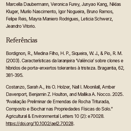
Marcella Daubermann, Veronica Furey, Junyao Kang, Niklas
Kluger, Murilo Nascimento, Igor Nogueira, Bruno Ramos,
Felipe Reis, Mayra Maniero Rodrigues, Leticia Schwerz,
Jeandro Vitorio.
Referências
Bordignon, R., Medina Filho, H. P., Siqueira, W. J., & Pio, R. M.
(2003). Características da laranjeira ‘Valência’ sobre clones e
híbridos de porta-enxertos tolerantes à tristeza. Bragantia, 62,
381-395.
Costanzo, Sarah A., Iris O. Holzer, Nall I. Moonilall, Amber
Davenport, Benjamin Z. Houlton, and Mallika A. Nocco. 2025.
“Avaliação Preliminar de Emendas de Rocha Triturada,
Composto e Biochar nas Propriedades Físicas do Solo.”
Agricultural & Environmental Letters 10 (2): e70028.
https://doi.org/10.1002/ael2.70028
.