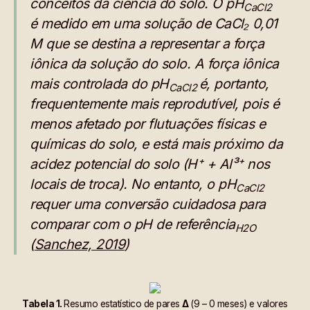
conceitos da ciência do solo. O pH
CaCl2
é medido em uma solução de CaCl₂ 0,01
M que se destina a representar a força
iônica da solução do solo. A força iônica
mais controlada do pH
é, portanto,
CaCl2
frequentemente mais reprodutível, pois é
menos afetado por flutuações físicas e
químicas do solo, e está mais próximo da
acidez potencial do solo (H⁺ + Al³⁺ nos
locais de troca). No entanto, o pH
CaCl2
requer uma conversão cuidadosa para
comparar com o pH de referência
H2O
(
Sanchez, 2019
)
Tabela 1.
Resumo estatístico de pares
Δ
(9 – 0 meses) e valores