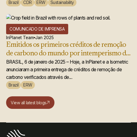
Brazil
CDR
ERW
Sustainability
COMUNICADO DE IMPRENSA
InPlanet Team
Jan 2025
Emitidos os primeiros créditos de remoção
de carbono do mundo por intemperismo de
rochas aprimorado
BRASIL, 6 de janeiro de 2025 – Hoje, a InPlanet e a Isometric
anunciaram a primeira entrega de créditos de remoção de
carbono verificados através de...
Brazil
ERW
View all latest blogs