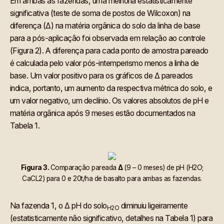
Em ambas as fazendas, uma melhoria estatisticamente
significativa (teste de soma de postos de Wilcoxon) na
diferença (Δ) na matéria orgânica do solo da linha de base
para a pós-aplicação foi observada em relação ao controle
(Figura 2). A diferença para cada ponto de amostra pareado
é calculada pelo valor pós-intemperismo menos a linha de
base. Um valor positivo para os gráficos de Δ pareados
indica, portanto, um aumento da respectiva métrica do solo, e
um valor negativo, um declínio. Os valores absolutos de pH e
matéria orgânica após 9 meses estão documentados na
Tabela 1.
Figura 3.
Comparação pareada
Δ
(9 – 0 meses) de pH (H2O;
CaCL2) para 0 e 20t/ha de basalto para ambas as fazendas.
Na fazenda 1, o Δ pH do solo
diminuiu ligeiramente
H2O
(estatisticamente não significativo, detalhes na Tabela 1) para