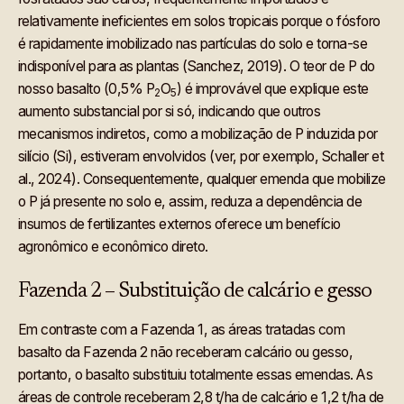
relativamente ineficientes em solos tropicais porque o fósforo
é rapidamente imobilizado nas partículas do solo e torna-se
indisponível para as plantas (Sanchez, 2019). O teor de P do
nosso basalto (0,5% P
O
) é improvável que explique este
2
5
aumento substancial por si só, indicando que outros
mecanismos indiretos, como a mobilização de P induzida por
silício (Si), estiveram envolvidos (ver, por exemplo, Schaller et
al., 2024). Consequentemente, qualquer emenda que mobilize
o P já presente no solo e, assim, reduza a dependência de
insumos de fertilizantes externos oferece um benefício
agronômico e econômico direto.
Fazenda 2 – Substituição de calcário e gesso
Em contraste com a Fazenda 1, as áreas tratadas com
basalto da Fazenda 2 não receberam calcário ou gesso,
portanto, o basalto substituiu totalmente essas emendas. As
áreas de controle receberam 2,8 t/ha de calcário e 1,2 t/ha de