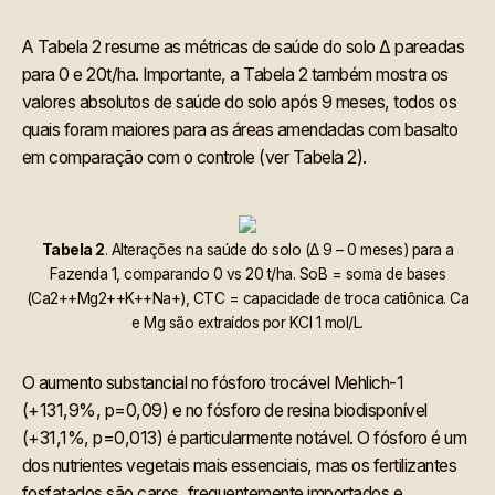
A Tabela 2 resume as métricas de saúde do solo Δ pareadas
para 0 e 20t/ha. Importante, a Tabela 2 também mostra os
valores absolutos de saúde do solo após 9 meses, todos os
quais foram maiores para as áreas amendadas com basalto
em comparação com o controle (ver Tabela 2).
Tabela 2
. Alterações na saúde do solo (Δ 9 – 0 meses) para a
Fazenda 1, comparando 0 vs 20 t/ha. SoB = soma de bases
(Ca2++Mg2++K++Na+), CTC = capacidade de troca catiônica. Ca
e Mg são extraídos por KCl 1 mol/L.
O aumento substancial no fósforo trocável Mehlich-1
(+131,9%, p=0,09) e no fósforo de resina biodisponível
(+31,1%, p=0,013) é particularmente notável. O fósforo é um
dos nutrientes vegetais mais essenciais, mas os fertilizantes
fosfatados são caros, frequentemente importados e