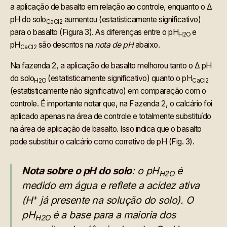
a aplicação de basalto em relação ao controle, enquanto o Δ
pH do solo
aumentou (estatisticamente significativo)
CaCl2
para o basalto (Figura 3). As diferenças entre o pH
e
H2O
pH
são descritos na
nota de pH
abaixo.
CaCl2
Na fazenda 2, a aplicação de basalto melhorou tanto o Δ pH
do solo
(estatisticamente significativo) quanto o pH
H2O
CaCl2
(estatisticamente não significativo) em comparação com o
controle. É importante notar que, na Fazenda 2, o calcário foi
aplicado apenas na área de controle e totalmente substituído
na área de aplicação de basalto. Isso indica que o basalto
pode substituir o calcário como corretivo de pH (Fig. 3).
Nota sobre o pH do solo
: o pH
é
H2O
medido em água e reflete a acidez ativa
+
(H
já presente na solução do solo). O
pH
é a base para a maioria dos
H2O