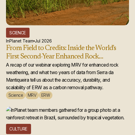
SCIENCE
InPlanet Team
Jul 2026
From Field to Credits: Inside the World's
First Second-Year Enhanced Rock
Weathering Credit Issuance
A recap of our webinar exploring MRV for enhanced rock
weathering, and what two years of data from Serra da
Mantiqueira tell us about the accuracy, durability, and
scalability of ERW as a carbon removal pathway.
Science
MRV
ERW
CULTURE