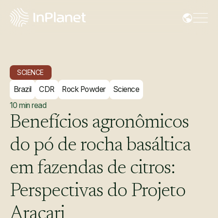
SCIENCE
Brazil
CDR
Rock Powder
Science
10
min read
Benefícios
agronômicos
do
pó
de
rocha
basáltica
em
fazendas
de
citros:
Perspectivas
do
Projeto
Aracari